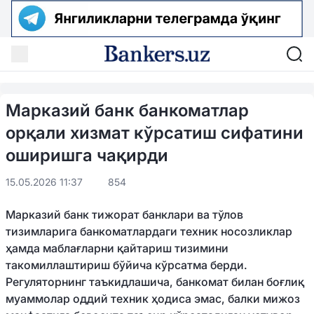
Марказий банк банкоматлар
орқали хизмат кўрсатиш сифатини
оширишга чақирди
15.05.2026 11:37
854
Марказий банк тижорат банклари ва тўлов
тизимларига банкоматлардаги техник носозликлар
ҳамда маблағларни қайтариш тизимини
такомиллаштириш бўйича кўрсатма берди.
Регуляторнинг таъкидлашича, банкомат билан боғлиқ
муаммолар оддий техник ҳодиса эмас, балки мижоз