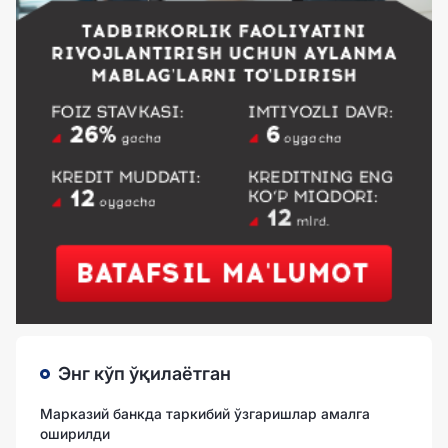
Энг кўп ўқилаётган
Марказий банкда таркибий ўзгаришлар амалга
оширилди