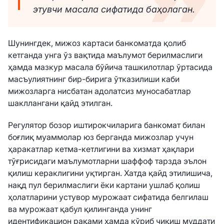
этувчи масала сифатида баҳолаган.
Шунингдек, мижоз картаси банкоматда қолиб
кетганда унга ўз вақтида маълумот берилмаслиги
ҳамда мазкур масала бўйича ташкилотлар ўртасида
масъулиятнинг бир-бирига ўтказилиши каби
мижозларга нисбатан адолатсиз муносабатлар
шакллангани қайд этилган.
Регулятор бозор иштирокчиларига банкомат билан
боғлиқ муаммолар юз берганда мижозлар учун
ҳаракатлар кетма-кетлигини ва хизмат ҳақлари
тўғрисидаги маълумотларни шаффоф тарзда эълон
қилиш кераклигини уқтирган. Хатда қайд этилишича,
нақд пул берилмаслиги ёки картани ушлаб қолиш
ҳолатларини устувор мурожаат сифатида белгилаш
ва мурожаат қабул қилинганда унинг
идентификацион рақами ҳамда кўриб чиқиш муддати