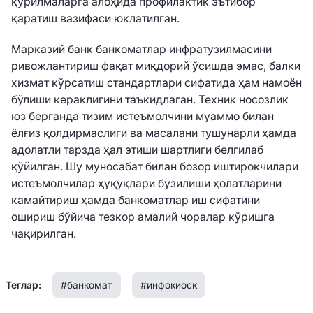
қурилмаларга алоҳида профилактик эътибор
қаратиш вазифаси юклатилган.
Марказий банк банкоматлар инфратузилмасини
ривожлантириш фақат миқдорий ўсишда эмас, балки
хизмат кўрсатиш стандартлари сифатида ҳам намоён
бўлиши кераклигини таъкидлаган. Техник носозлик
юз берганда тизим истеъмолчини муаммо билан
ёлғиз қолдирмаслиги ва масалани тушунарли ҳамда
адолатли тарзда ҳал этиши шартлиги белгилаб
қўйилган. Шу муносабат билан бозор иштирокчилари
истеъмолчилар ҳуқуқлари бузилиши ҳолатларини
камайтириш ҳамда банкоматлар иш сифатини
ошириш бўйича тезкор амалий чоралар кўришга
чақирилган.
Теглар:
#банкомат
#инфокиоск