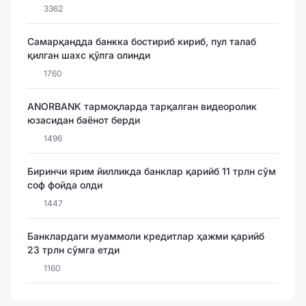
3362
Самарқандда банкка бостириб кириб, пул талаб
қилган шахс қўлга олинди
1760
ANORBANK тармоқларда тарқалган видеоролик
юзасидан баёнот берди
1496
Биринчи ярим йилликда банклар қарийб 11 трлн сўм
соф фойда олди
1447
Банклардаги муаммоли кредитлар ҳажми қарийб
23 трлн сўмга етди
1160