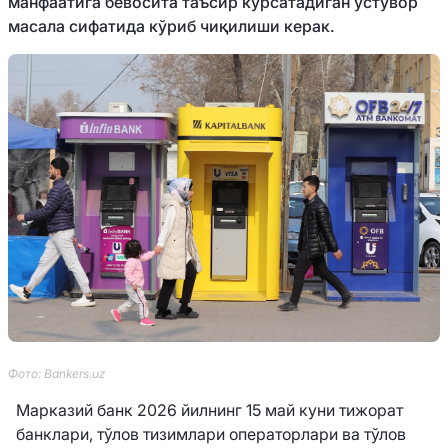
манфаатига бевосита таъсир кўрсатадиган устувор
масала сифатида кўриб чиқилиши керак.
Фото: Bankers.uz
Марказий банк 2026 йилнинг 15 май куни тижорат
банклари, тўлов тизимлари операторлари ва тўлов