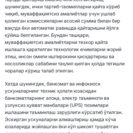
шунингдек, ички тартиб-таомилларни қайта кўриб
чиқиб, муваффақиятсиз амалиётлар учун ушлаб
қолинган комиссияларни асосий сумма билан бир
вақтда ёки автоматик равишда қайтаришни йўлга
қўйиш белгиланган. Бундан ташқари,
муваффақиятсиз амалиётларни тезкор қайта
ишлашга қаратилган технологик ечимларни жорий
этиш, инсон омили иштирокини қисқартириш ва
носозликлар сабабини таҳлил қилган ҳолда тегишли
чоралар кўриш талаб этилган.
Хатда шунингдек, банкомат ва инфокиоск
ускуналарнинг техник ҳолати юзасидан
банкоматларнинг алоқа, электр таъминоти ва
узлуксиз қувват манбалари (UPS) тизимлари
ишлашини таъминлаш зарурлиги кўрсатиб ўтилган.
Эскирган ускуналарни алмаштириш ҳамда кўча
юзаларида жойлашган ёки кўп шикоят тушаётган