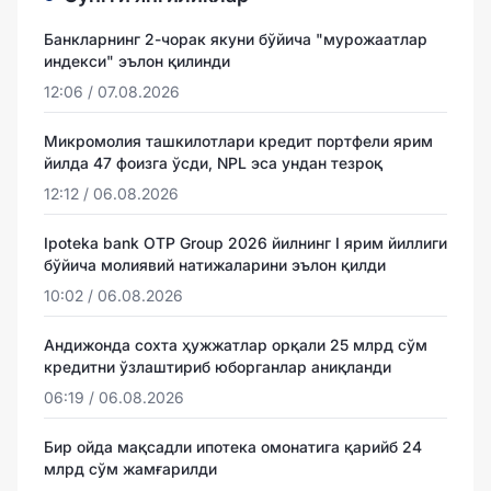
Банкларнинг 2-чорак якуни бўйича "мурожаатлар
индекси" эълон қилинди
12:06 / 07.08.2026
Микромолия ташкилотлари кредит портфели ярим
йилда 47 фоизга ўсди, NPL эса ундан тезроқ
12:12 / 06.08.2026
Ipoteka bank OTP Group 2026 йилнинг I ярим йиллиги
бўйича молиявий натижаларини эълон қилди
10:02 / 06.08.2026
Андижонда сохта ҳужжатлар орқали 25 млрд сўм
кредитни ўзлаштириб юборганлар аниқланди
06:19 / 06.08.2026
Бир ойда мақсадли ипотека омонатига қарийб 24
млрд сўм жамғарилди