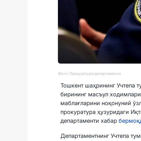
Фото: Прокуратура департаменти
Тошкент шаҳрининг Учтепа 
бирининг масъул ходимлари
маблағларини ноқонуний ўз
прокуратура ҳузуридаги Иқ
департаменти хабар
бермоқ
Департаментнинг Учтепа тум