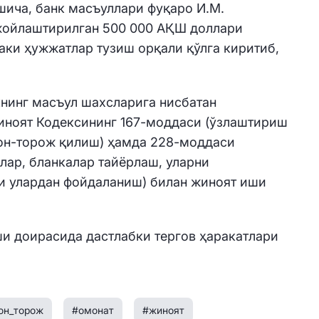
ича, банк масъуллари фуқаро И.М.
жойлаштирилган 500 000 АҚШ доллари
ки ҳужжатлар тузиш орқали қўлга киритиб,
нинг масъул шахсларига нисбатан
иноят Кодексининг 167-моддаси (ўзлаштириш
лон-торож қилиш) ҳамда 228-моддаси
лар, бланкалар тайёрлаш, уларни
и улардан фойдаланиш) билан жиноят иши
и доирасида дастлабки тергов ҳаракатлари
он_торож
#омонат
#жиноят