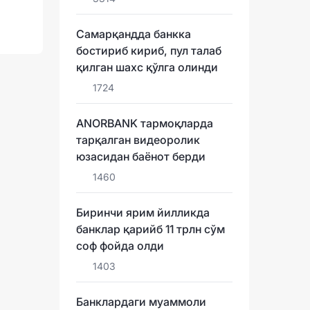
Самарқандда банкка
бостириб кириб, пул талаб
қилган шахс қўлга олинди
1724
ANORBANK тармоқларда
тарқалган видеоролик
юзасидан баёнот берди
1460
Биринчи ярим йилликда
банклар қарийб 11 трлн сўм
соф фойда олди
1403
Банклардаги муаммоли