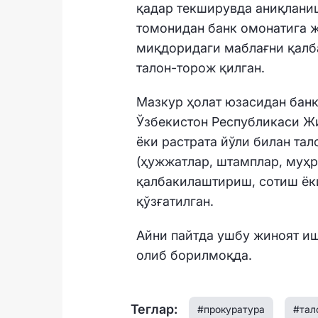
қадар текширувда аниқланиш
томонидан банк омонатига 
миқдоридаги маблағни қалба
талон-торож қилган.
Мазкур ҳолат юзасидан банк
Ўзбекистон Республикаси Ж
ёки растрата йўли билан та
(ҳужжатлар, штамплар, муҳр
қалбакилаштириш, сотиш ёк
қўзғатилган.
Айни пайтда ушбу жиноят иш
олиб борилмоқда.
Теглар:
#прокуратура
#тал