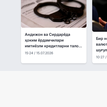
Андижон ва Сирдарёда
Бир н
ҳоким ёрдамчилари
валю
имтиёзли кредитларни талон-
шуғул
торож қилгани аниқланди
15:24 / 15.07.2026
ушла
10:27 