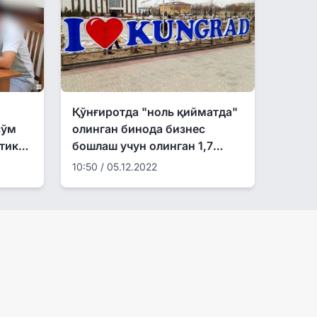
Қўнғиротда "ноль қийматда"
сўм
олинган бинода бизнес
 тикиб
бошлаш учун олинган 1,7
млрд. сўм кредит талон-
10:50 / 05.12.2022
торож қилинган