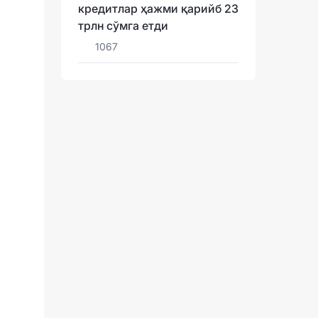
кредитлар ҳажми қарийб 23
трлн сўмга етди
1067