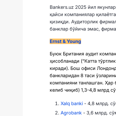
Bankers.uz 2025 йил якунла
қайси компаниялар қилаётга
қизиқди. Aудиторлик фирмал
банклар бўйича эмас, фирма
Ernst & Young
Буюк Британия аудит компан
ҳисобланади (“Катта тўртли
киради). Бош офиси Лондон
банкларидан 8 таси ўзларин
компанияни танлашган. Ҳар 
келиб чиқиб) 1,3-4,8 млрд с
Xalq banki
- 4,8 млрд. с
Agrobank
- 3,6 млрд. сў