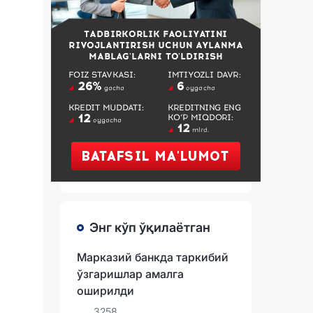
Энг кўп ўқилаётган
Марказий банкда таркибий
ўзгаришлар амалга
оширилди
3258