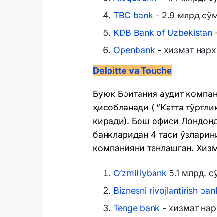
TBC bank
- 2.9 млрд сўм
KDB Bank of Uzbekistan
-
Openbank
- хизмат нарх
Deloitte va Touche
Буюк Британия аудит компан
ҳисобланади ( “Катта тўртл
киради). Бош офиси Лондон
банкларидан 4 таси ўзларин
компанияни танлашган. Хизма
O‘zmilliybank
5.1 млрд. с
Biznesni rivojlantirish ban
Tenge bank
- хизмат нар