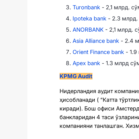
Turonbank
- 2,1 млрд. с
Ipoteka bank
- 2.3 млрд.
ANORBANK
- 2,1 млрд. 
Asia Alliance bank
- 2.4 
Orient Finance bank
- 1.9
Apex bank
- 1.3 млрд сў
KPMG Audit
Нидерландия аудит компания
ҳисобланади ( “Катта тўртл
киради). Бош офиси Aмстер
банкларидан 4 таси ўзларин
компанияни танлашган. Хизма