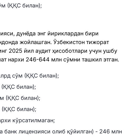
ўм (ҚҚС билан);
ияси, дунёда энг йириклардан бири
ндонда жойлашган. Ўзбекистон тижорат
инг 2025 йил аудит ҳисоботлари учун ушбу
ат нархи 246-644 млн сўмни ташкил этган.
млрд сўм (ҚҚС билан);
 (ҚҚС билан);
м (ҚҚС билан);
 (ҚҚС билан);
архи кўрсатилмаган;
а банк лицензияси олиб қўйилган) - 246 млн