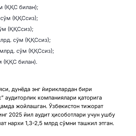
ўм (ҚҚС билан);
 сўм (ҚҚСсиз);
сўм (ҚҚСсиз);
млрд. сўм (ҚҚСсиз);
 млрд. сўм (ҚҚСсиз);
м (ҚҚС билан).
си, дунёда энг йириклардан бири
ик” аудиторлик компаниялари қаторига
дамда жойлашган. Ўзбекистон тижорат
инг 2025 йил аудит ҳисоботлари учун ушбу
т нархи 1,3-2,5 млрд сўмни ташкил этган.