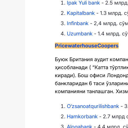
Ipak Yuli bank
- 2.5 млрд
Kapitalbank
- 1.3 млрд. 
Infinbank
- 2,4 млрд. сў
Uzumbank
- 1.4 млрд. с
PricewaterhouseCoopers
Буюк Британия аудит компан
ҳисобланади ( “Катта тўртл
киради). Бош офиси Лондон
банкларидан 6 таси ўзларин
компанияни танлашган. Хизма
O‘zsanoatqurilishbank
- 3
Hamkorbank
- 2.7 млрд 
Aloqabank
- 4.4 млрд. с