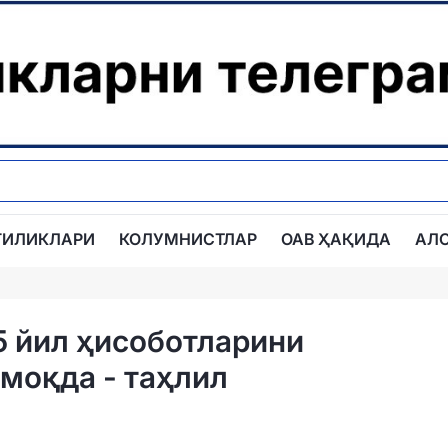
ГИЛИКЛАРИ
КОЛУМНИСТЛАР
ОАВ ҲАҚИДА
АЛ
5 йил ҳисоботларини
моқда - таҳлил