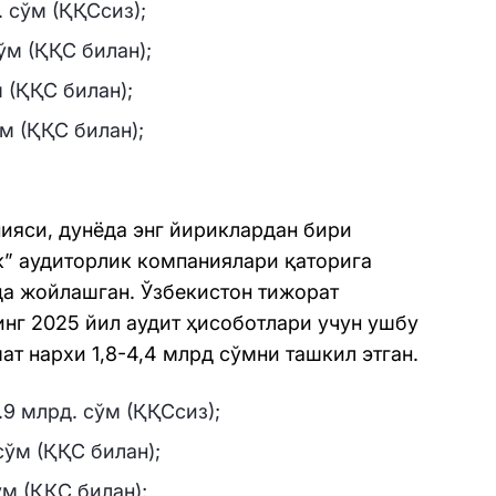
. сўм (ҚҚСсиз);
сўм (ҚҚС билан);
м (ҚҚС билан);
ўм (ҚҚС билан);
ияси, дунёда энг йириклардан бири
ик” аудиторлик компаниялари қаторига
да жойлашган. Ўзбекистон тижорат
инг 2025 йил аудит ҳисоботлари учун ушбу
т нархи 1,8-4,4 млрд сўмни ташкил этган.
.9 млрд. сўм (ҚҚСсиз);
сўм (ҚҚС билан);
ўм (ҚҚС билан);