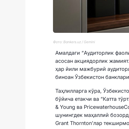
Фото: Bankers.uz / Gemini
Aмалдаги “Aудиторлик фаол
асосан акциядорлик жамият
ҳар йили мажбурий аудитор
биноан Ўзбекистон банклари
Таҳлилларга кўра, Ўзбекист
бўйича етакчи ва “Катта тўртл
& Young ва Pricewaterhouse
шунингдек маҳаллий бозорд
Grant Thornton'лар текширм