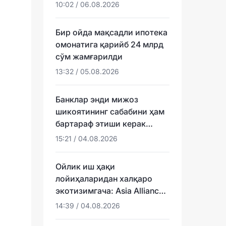
натижаларини эълон қилди
10:02 / 06.08.2026
Бир ойда мақсадли ипотека
омонатига қарийб 24 млрд
сўм жамғарилди
13:32 / 05.08.2026
Банклар энди мижоз
шикоятининг сабабини ҳам
бартараф этиши керак
бўлади
15:21 / 04.08.2026
Ойлик иш ҳақи
лойиҳаларидан халқаро
экотизимгача: Asia Alliance
Bank карта маҳсулотларини
14:39 / 04.08.2026
қандай ривожлантирмоқда