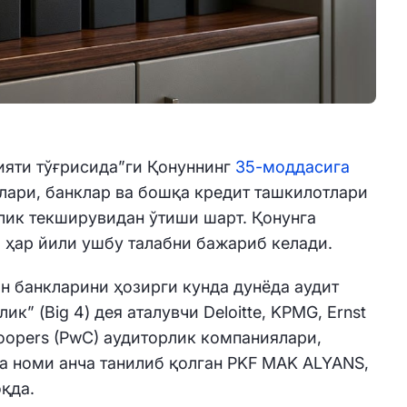
ияти тўғрисида”ги Қонуннинг
35-моддасига
лари, банклар ва бошқа кредит ташкилотлари
лик текширувидан ўтиши шарт. Қонунга
 ҳар йили ушбу талабни бажариб келади.
он банкларини ҳозирги кунда дунёда аудит
ик” (Big 4) дея аталувчи Deloitte, KPMG, Ernst
Coopers (PwC) аудиторлик компаниялари,
а номи анча танилиб қолган PKF MAK ALYANS,
оқда.