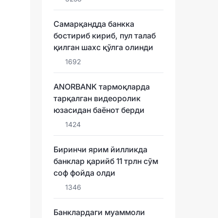
Самарқандда банкка
бостириб кириб, пул талаб
қилган шахс қўлга олинди
1692
ANORBANK тармоқларда
тарқалган видеоролик
юзасидан баёнот берди
1424
Биринчи ярим йилликда
банклар қарийб 11 трлн сўм
соф фойда олди
1346
Банклардаги муаммоли