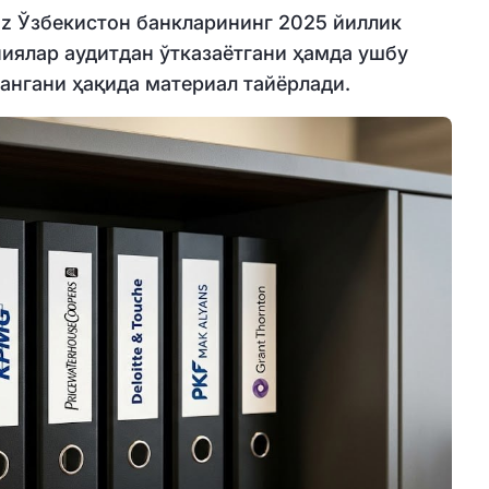
uz Ўзбекистон банкларининг 2025 йиллик
иялар аудитдан ўтказаётгани ҳамда ушбу
лангани ҳақида материал тайёрлади.