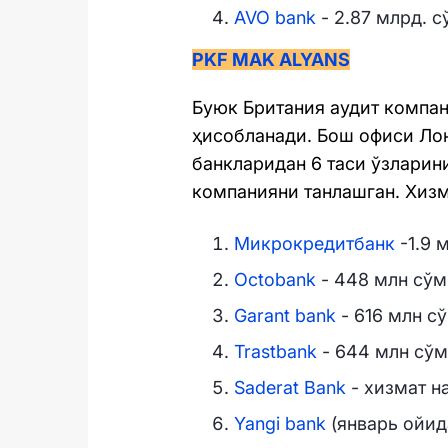
AVO bank
- 2.87 млрд. с
PKF MAK ALYANS
Буюк Британия аудит компан
ҳисобланади. Бош офиси Ло
банкларидан 6 таси ўзларин
компанияни танлашган. Хизм
Микрокредитбанк
-1.9 
Octobank
- 448 млн сўм
Garant bank
- 616 млн сў
Trastbank
- 644 млн сўм
Saderat Bank
- хизмат н
Yangi bank
(январь ойид