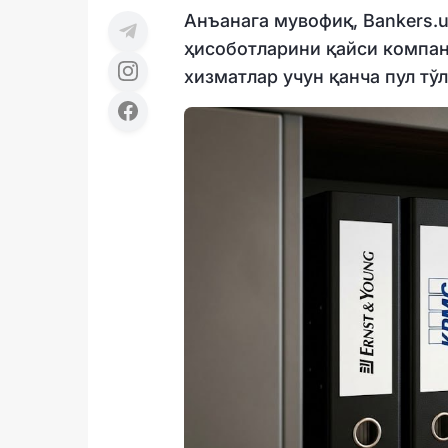
Анъанага мувофиқ, Bankers.
ҳисоботларини қайси компан
хизматлар учун қанча пул тў