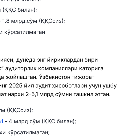
 (ҚҚС билан);
 1.8 млрд.сўм (ҚҚСсиз);
и кўрсатилмаган
ияси, дунёда энг йириклардан бири
ик” аудиторлик компаниялари қаторига
да жойлашган. Ўзбекистон тижорат
инг 2025 йил аудит ҳисоботлари учун ушбу
т нархи 2-5,1 млрд сўмни ташкил этган.
ўм (ҚҚСсиз);
ki
- 4 млрд сўм (ҚҚС билан);
хи кўрсатилмаган;