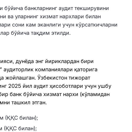
ри бўйича банкларнинг аудит текширувини
ни ва уларнинг хизмат нархлари билан
ари сони кам эканлиги учун кўрсаткичларни
лар бўйича тақдим этилди.
ияси, дунёда энг йириклардан бири
к” аудиторлик компаниялари қаторига
да жойлашган. Ўзбекистон тижорат
инг 2025 йил аудит ҳисоботлари учун ушбу
бир банк бўйича хизмат нархи (кўламидан
ўмни ташкил этган.
ўм (ҚҚС билан);
м (ҚҚС билан);