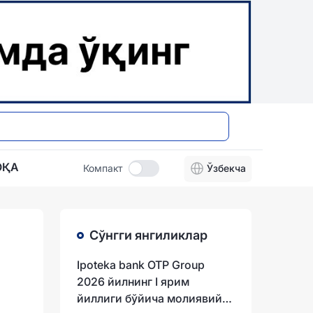
ОҚА
Компакт
Ўзбекча
Сўнгги янгиликлар
Ipoteka bank OTP Group
2026 йилнинг I ярим
йиллиги бўйича молиявий